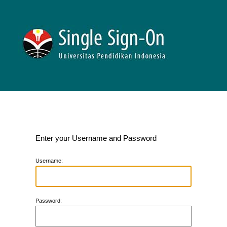
Enter your Username and Password
U
sername:
P
assword: