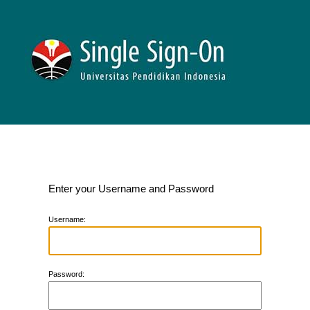
Enter your Username and Password
U
sername:
P
assword: