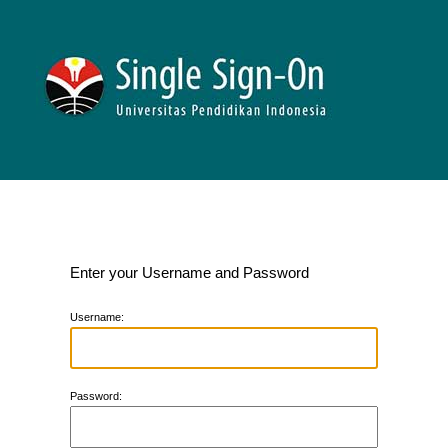
Enter your Username and Password
U
sername:
P
assword: