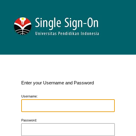
Enter your Username and Password
U
sername:
P
assword: