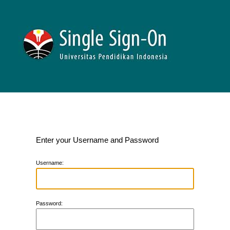
Enter your Username and Password
U
sername:
P
assword: