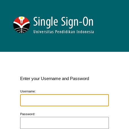
Enter your Username and Password
U
sername:
P
assword: