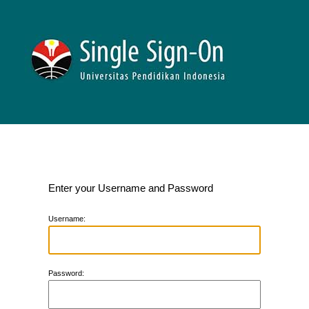
Enter your Username and Password
U
sername:
P
assword: